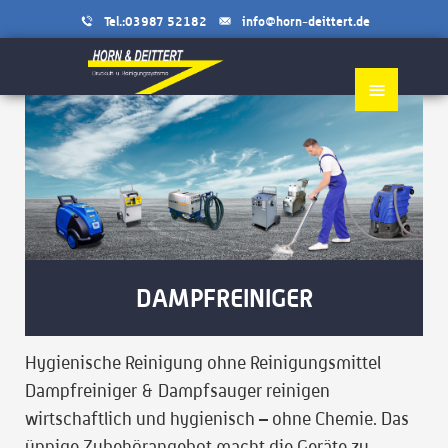
Tel.:03987 52182
info@horn-deittert.de
≡
DAMPFREINIGER
Hygienische Reinigung ohne Reinigungsmittel
Dampfreiniger & Dampfsauger reinigen
wirtschaftlich und hygienisch – ohne Chemie. Das
üppige Zubehörangebot macht die Geräte zu