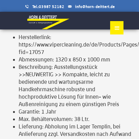
Tel.:03987 52182
info@horn-deittert.de
≡
Herstellerlink:
https://www.vipercleaning.de/de/Products/Pages
fid=17057
Abmessungen:
1320 x 850 x 1000 mm
Beschreibung:
Ausstellungsstück
>>NEUWERTIG >> Kompakte, leicht zu
bedienende und wartungsarme
Handkehrmaschine robuste und
hochproduktive Lösung für Innen- wie
Außenreinigung zu einem günstigen Preis
Garantie:
1 Jahr
Max. Behältervolumen:
38 Ltr.
Lieferung:
Abholung im Lager Templin, bei
Anlieferung zzgl. Versandkosten nach Aufwand