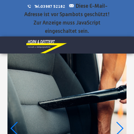
Diese E-Mail-
Tel.:03987 52182
Adresse ist vor Spambots geschützt!
Zur Anzeige muss JavaScript
eingeschaltet sein.