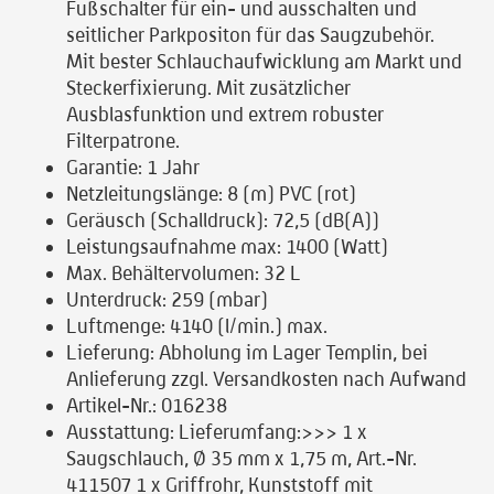
Fußschalter für ein- und ausschalten und
seitlicher Parkpositon für das Saugzubehör.
Mit bester Schlauchaufwicklung am Markt und
Steckerfixierung. Mit zusätzlicher
Ausblasfunktion und extrem robuster
Filterpatrone.
Garantie:
1 Jahr
Netzleitungslänge:
8 (m) PVC (rot)
Geräusch (Schalldruck):
72,5 (dB(A))
Leistungsaufnahme max:
1400 (Watt)
Max. Behältervolumen:
32 L
Unterdruck:
259 (mbar)
Luftmenge:
4140 (l/min.) max.
Lieferung:
Abholung im Lager Templin, bei
Anlieferung zzgl. Versandkosten nach Aufwand
Artikel-Nr.:
016238
Ausstattung:
Lieferumfang:>>> 1 x
Saugschlauch, Ø 35 mm x 1,75 m, Art.-Nr.
411507 1 x Griffrohr, Kunststoff mit