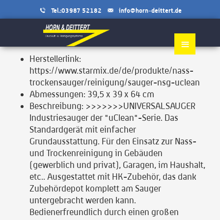
Tel.:03987 52182
info@horn-deittert.de
≡
Herstellerlink:
https://www.starmix.de/de/produkte/nass-
trockensauger/reinigung/sauger-nsg-uclean
Abmessungen:
39,5 x 39 x 64 cm
Beschreibung:
>>>>>>>UNIVERSALSAUGER
Industriesauger der "uClean"-Serie. Das
Standardgerät mit einfacher
Grundausstattung. Für den Einsatz zur Nass-
und Trockenreinigung in Gebäuden
(gewerblich und privat), Garagen, im Haushalt,
etc.. Ausgestattet mit HK-Zubehör, das dank
Zubehördepot komplett am Sauger
untergebracht werden kann.
Bedienerfreundlich durch einen großen